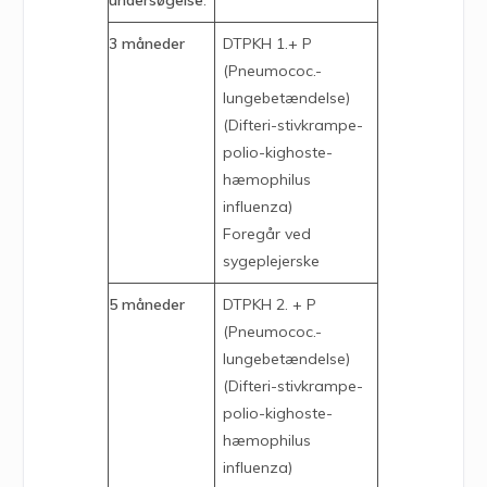
3 måneder
DTPKH 1.+ P
(Pneumococ.-
lungebetændelse)
(Difteri-stivkrampe-
polio-kighoste-
hæmophilus
influenza)
Foregår ved
sygeplejerske
5 måneder
DTPKH 2. + P
(Pneumococ.-
lungebetændelse)
(Difteri-stivkrampe-
polio-kighoste-
hæmophilus
influenza)