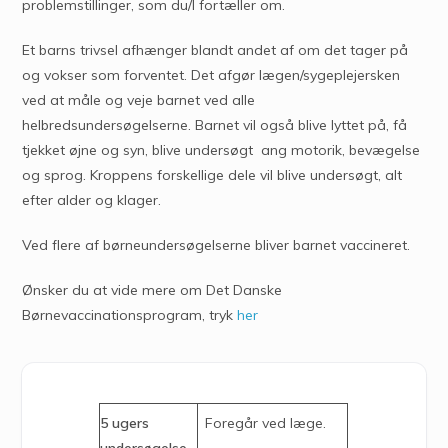
problemstillinger, som du/I fortæller om.
Et barns trivsel afhænger blandt andet af om det tager på
og vokser som forventet. Det afgør lægen/sygeplejersken
ved at måle og veje barnet ved alle
helbredsundersøgelserne. Barnet vil også blive lyttet på, få
tjekket øjne og syn, blive undersøgt ang motorik, bevægelse
og sprog. Kroppens forskellige dele vil blive undersøgt, alt
efter alder og klager.
Ved flere af børneundersøgelserne bliver barnet vaccineret.
Ønsker du at vide mere om Det Danske
Børnevaccinationsprogram, tryk
her
5 ugers
Foregår ved læge.
undersøgelse
.