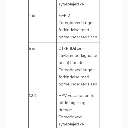
sygeplejerske
4 år
MFR 2
Foregår ved læge i
forbindelse med
børneundersøgelsen
5 år
DTKP (Difteri-
stivkrampe-kighoste-
polio) booster
Foregår ved læge i
forbindelse med
børneundersøgelsen
12 år
HPV vaccination for
både piger og
drenge
Foregår ved
sygeplejerske