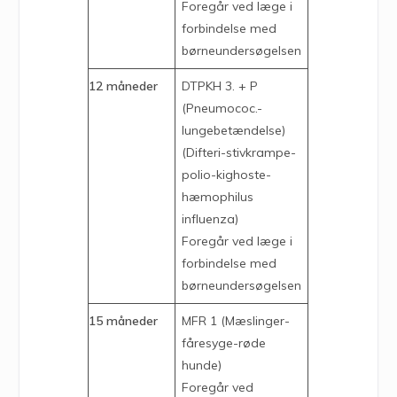
Foregår ved læge i
forbindelse med
børneundersøgelsen
12 måneder
DTPKH 3. + P
(Pneumococ.-
lungebetændelse)
(Difteri-stivkrampe-
polio-kighoste-
hæmophilus
influenza)
Foregår ved læge i
forbindelse med
børneundersøgelsen
15 måneder
MFR 1 (Mæslinger-
fåresyge-røde
hunde)
Foregår ved