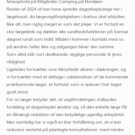
ferieophold på Klitgården Camping på Nordøen
Resten af 2024 vil han have spredte dagarbejdsdage her i
lægehuset, da lægevagtforpligtelsen i Aarhus skal afsluttes
Ikke alt, men rigtig meget er som det plejer. Vi er fortsat en
stor lægeklinik og dækker alle sundhedsfunktioner på Samsø
døgnet rundt som hidtil. Måden I kommer i kontakt med os
på ændres heller ikke og adgangen bliver den samme
Som altid står vort dedikerede, dygtige personale til Jeres
rådighed.
Ligeledes fortsætter vore tilknyttede vikarer i dækningen, og
vi fortsætter med at deltage i uddannelsen af de kommende
praktiserende læger, et forhold, som vi oplever I har taget
godt imod
For os læger betyder det, at vagtfordelingen, indbyrdes
fordeling af dagarbejdet ændrer sig, så den enkelte læge får
en tiltrængt reduktion af den betydelige ugentlig arbejdstid.
Men samtidig har vi også en klar forhåbning om, at vi kan
reducere ventetid på planlagte konsultationer, med mindre